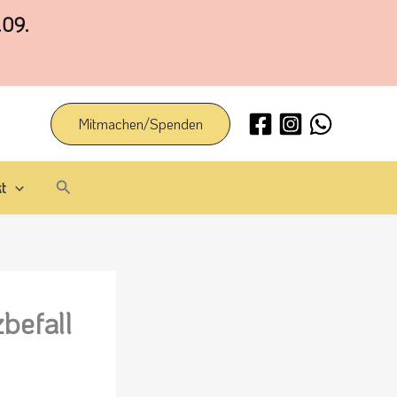
.09.
Mitmachen/Spenden
Suchen
t
befall