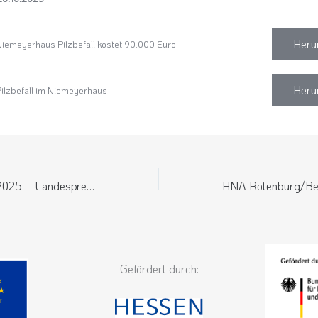
Heru
meyerhaus Pilzbefall kostet 90.000 Euro
Heru
lzbefall im Niemeyerhaus
Tagesschau 23.10.2025 – Landespreis Baukultur
Gefördert durch: