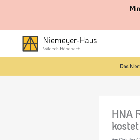
Zum
Min
Inhalt
springen
Niemeyer-Haus
Wildeck-Hönebach
Das Nie
HNA Ro
kostet
Von
Christina
/