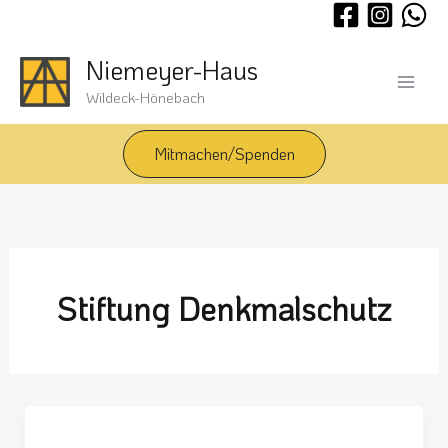
Zum
Inhalt
springen
Niemeyer-Haus
Wildeck-Hönebach
Mitmachen/Spenden
Stiftung Denkmalschutz