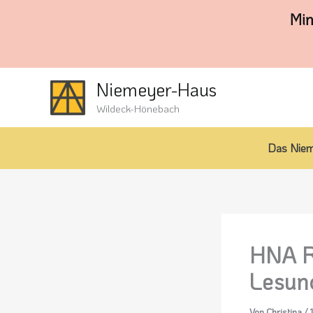
Zum
Min
Inhalt
springen
Niemeyer-Haus
Wildeck-Hönebach
Das Nie
HNA R
Lesun
Von
Christina
/