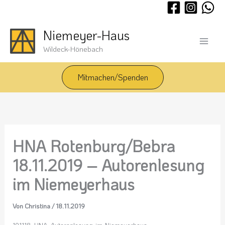
Zum
Inhalt
springen
Niemeyer-Haus
Wildeck-Hönebach
Mitmachen/Spenden
HNA Rotenburg/Bebra
18.11.2019 – Autorenlesung
im Niemeyerhaus
Von
Christina
/
18.11.2019