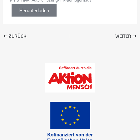
191118_HNA_Autorenlesung-im-Niemeyerhaus
Herunterladen
ZURÜCK
WEITER